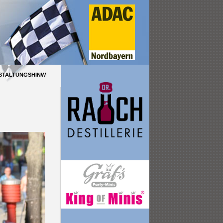
INWEIS: am Samstag den 04. Juli 2026 ab 8:00 Uhr -ADAC Youngster Cup Slalom