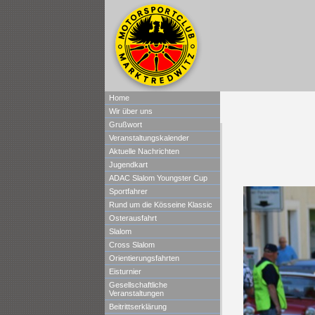
Home
Wir über uns
Grußwort
Veranstaltungskalender
Aktuelle Nachrichten
Jugendkart
ADAC Slalom Youngster Cup
Sportfahrer
Rund um die Kösseine Klassic
Osterausfahrt
Slalom
Cross Slalom
Orientierungsfahrten
Eisturnier
Gesellschaftliche
Veranstaltungen
Beitrittserklärung