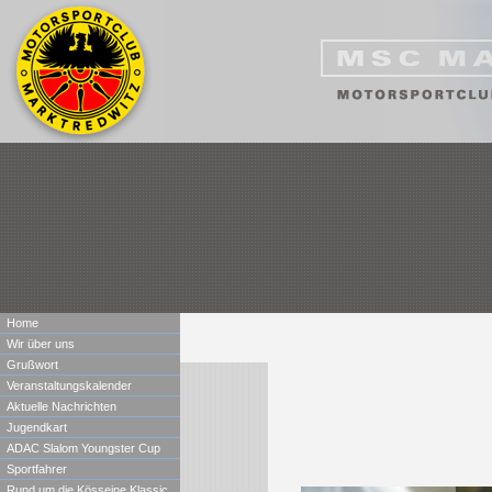
Home
Wir über uns
Grußwort
Veranstaltungskalender
Aktuelle Nachrichten
Jugendkart
ADAC Slalom Youngster Cup
Sportfahrer
Rund um die Kösseine Klassic